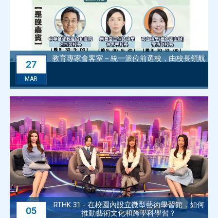
教育專家會客室－統一派位前選校，由校長領航
27
MAR
RTHK 31 - 在校園內設立微型藝術學習館，如何
05
推動藝術文化和跨學科學習？